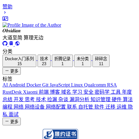
赞助
𝑶𝒃𝒔𝒊𝒅𝒊𝒂𝒏
大道至简 算理无边
分类
Docker入门系列
技术
折腾记录
未分类
碎碎念
15
23
1
1
11
更多
标签
AI
Android
Docker
Git
JavaScript
Linux
Qualcomm
RSA
RustDesk
Xiaomi
前端
博客
域名
学习
安全
密码学
工具
年度
总结
开发
思考
技术
捡漏
杂谈
漏洞分析
知识管理
硬件
算法
编程
网络
网络设备
网络配置
联系
自托管
软件
迁移
运维
隐
私
面试
更多