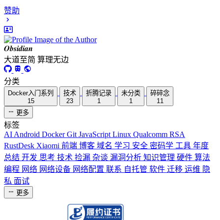
赞助
𝑶𝒃𝒔𝒊𝒅𝒊𝒂𝒏
大道至简 算理无边
分类
Docker入门系列
技术
折腾记录
未分类
碎碎念
15
23
1
1
11
更多
标签
AI
Android
Docker
Git
JavaScript
Linux
Qualcomm
RSA
RustDesk
Xiaomi
前端
博客
域名
学习
安全
密码学
工具
年度
总结
开发
思考
技术
捡漏
杂谈
漏洞分析
知识管理
硬件
算法
编程
网络
网络设备
网络配置
联系
自托管
软件
迁移
运维
隐
私
面试
更多