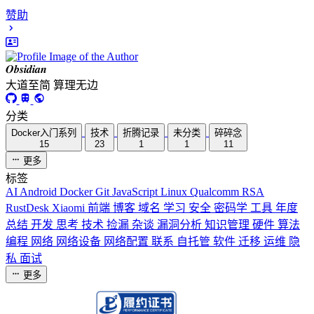
赞助
𝑶𝒃𝒔𝒊𝒅𝒊𝒂𝒏
大道至简 算理无边
分类
Docker入门系列
技术
折腾记录
未分类
碎碎念
15
23
1
1
11
更多
标签
AI
Android
Docker
Git
JavaScript
Linux
Qualcomm
RSA
RustDesk
Xiaomi
前端
博客
域名
学习
安全
密码学
工具
年度
总结
开发
思考
技术
捡漏
杂谈
漏洞分析
知识管理
硬件
算法
编程
网络
网络设备
网络配置
联系
自托管
软件
迁移
运维
隐
私
面试
更多